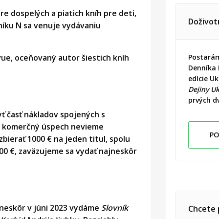
re dospelých a piatich kníh pre deti,
Doživot
nníku N sa venuje vydávaniu
vue, oceňovaný autor šiestich kníh
Postarám
Denníka 
edície U
Dejiny Uk
prvých d
 časť nákladov spojených s
ný komerčný úspech nevieme
PO
ierať 1000 € na jeden titul, spolu
000 €, zaväzujeme sa vydať najneskôr
jneskôr v júni 2023 vydáme
Slovník
Chcete 