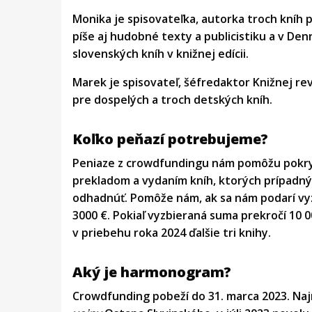
Monika je spisovateľka, autorka troch kníh p
píše aj hudobné texty a publicistiku a v De
slovenských kníh v knižnej edícii.
Marek je spisovateľ, šéfredaktor Knižnej re
pre dospelých a troch detských kníh.
Koľko peňazí potrebujeme?
Peniaze z crowdfundingu nám pomôžu pokryť
prekladom a vydaním kníh, ktorých prípad
odhadnúť. Pomôže nám, ak sa nám podarí vyzb
3000 €. Pokiaľ vyzbieraná suma prekročí 10 
v priebehu roka 2024 ďalšie tri knihy.
Aký je harmonogram?
Crowdfunding pobeží do 31. marca 2023. Na