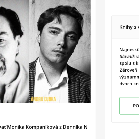
Knihy s
Najneskô
Slovník v
spolu s 
Zároveň
významný
dvoch kn
PO
ovať Monika Kompaníková z Denníka N