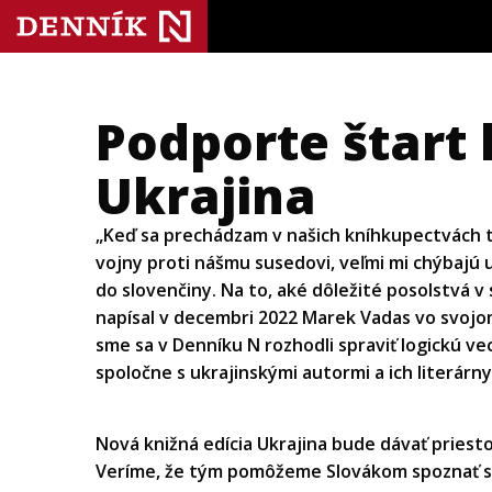
Podporte štart 
Ukrajina
„Keď sa prechádzam v našich kníhkupectvách t
vojny proti nášmu susedovi, veľmi mi chýbajú 
do slovenčiny. Na to, aké dôležité posolstvá v 
napísal v decembri 2022 Marek Vadas vo svoj
sme sa v Denníku N rozhodli spraviť logickú ve
spoločne s ukrajinskými autormi a ich literárn
Nová knižná edícia Ukrajina bude dávať pries
Veríme, že tým pomôžeme Slovákom spoznať s