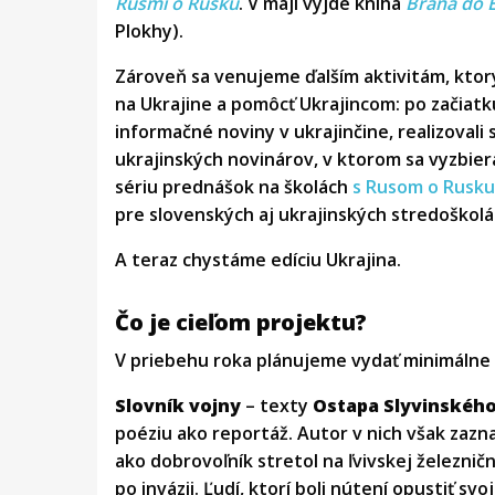
Rusmi o Rusku
. V máji vyjde kniha
Brána do E
Plokhy).
Zároveň sa venujeme ďalším aktivitám, ktorý
na Ukrajine a pomôcť Ukrajincom: po začiatk
informačné noviny v ukrajinčine, realizova
ukrajinských novinárov, v ktorom sa vyzbier
sériu prednášok na školách
s Rusom o Rusku
pre slovenských aj ukrajinských stredoškolá
A teraz chystáme edíciu Ukrajina.
Čo je cieľom projektu?
V priebehu roka plánujeme vydať minimálne t
Slovník vojny
– texty
Ostapa Slyvinskéh
poéziu ako reportáž. Autor v nich však zazn
ako dobrovoľník stretol na ľvivskej železnič
po invázii. Ľudí, ktorí boli nútení opustiť s