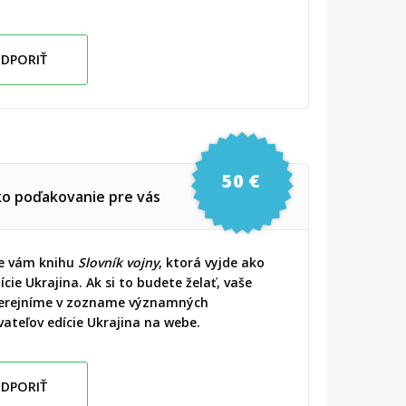
DPORIŤ
50 €
ko poďakovanie pre vás
e vám knihu
Slovník vojny
, ktorá vyjde ako
ície Ukrajina. Ak si to budete želať, vaše
erejníme v zozname významných
ateľov edície Ukrajina na webe.
DPORIŤ