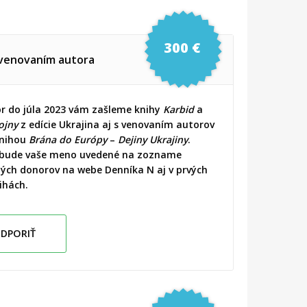
300 €
 venovaním autora
r do júla 2023 vám zašleme knihy
Karbid
a
ojny
z edície Ukrajina aj s venovaním autorov
knihou
Brána do Európy
–
Dejiny Ukrajiny
.
 bude vaše meno uvedené na zozname
ch donorov na webe Denníka N aj v prvých
ihách.
DPORIŤ