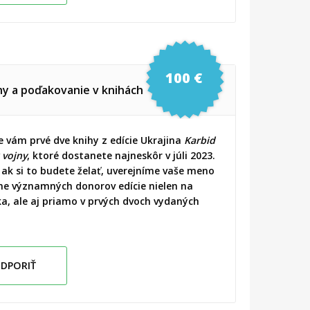
100 €
hy a poďakovanie v knihách
 vám prvé dve knihy z edície Ukrajina
Karbid
 vojny
, ktoré dostanete najneskôr v júli 2023.
 ak si to budete želať, uverejníme vaše meno
e významných donorov edície nielen na
a, ale aj priamo v prvých dvoch vydaných
DPORIŤ