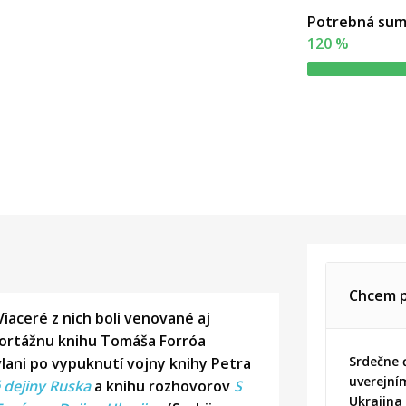
Potrebná su
120 %
Chcem p
Viaceré z nich boli venované aj
eportážnu knihu Tomáša Forróa
Srdečne 
 vlani po vypuknutí vojny knihy Petra
uverejní
 dejiny Ruska
a knihu rozhovorov
S
Ukrajina