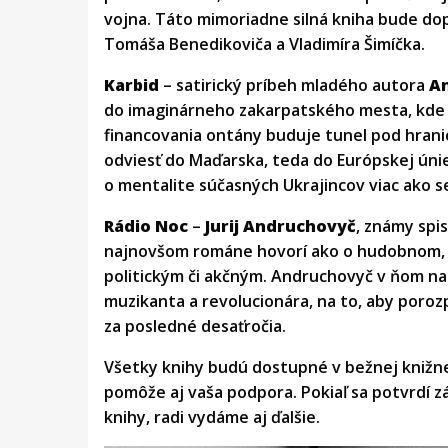
vojna. Táto mimoriadne silná kniha bude do
Tomáša Benedikoviča a Vladimíra Šimíčka.
Karbid
– satirický príbeh mladého autora
An
do imaginárneho zakarpatského mesta, kde 
financovania ontány buduje tunel pod hrani
odviesť do Maďarska, teda do Európskej úni
o mentalite súčasných Ukrajincov viac ako se
Rádio Noc
–
Jurij Andruchovyč
, známy spi
najnovšom románe hovorí ako o hudobnom, da
politickým či akčným. Andruchovyč v ňom na
muzikanta a revolucionára, na to, aby porozp
za posledné desaťročia.
Všetky knihy budú dostupné v bežnej knižnej 
pomôže aj vaša podpora. Pokiaľ sa potvrdí zá
knihy, radi vydáme aj ďalšie.