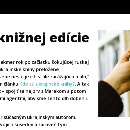
knižnej edície
akmer rok po začiatku šokujúcej ruskej
ukrajinské knihy preložené
sebe nesú, je ich stále zarážajúco málo,“
om článku
Kde sú ukrajinské knihy?
. A tak
c – spojiť sa najprv s Marekom a potom
ymi agentmi, aby sme tento dlh dobehli.
tor súčasným ukrajinským autorom.
vojich susedov a zároveň tým