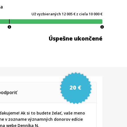
ma
Už vyzbieraných 12 005 € z cieľa 10 000 €
Úspešne ukončené
20 €
odporiť
ďakujeme! Ak si to budete želať, vaše meno
me v zozname významných donorov edície
 na webe Denníka N.