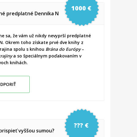
1000 €
né predplatné Denníka N
e sa, že vám už nikdy nevyprší predplatné
N. Okrem toho získate prvé dve knihy z
krajina spolu s knihou
Brána do Európy
–
rajiny
a so špeciálnym poďakovaním v
voch knihách.
DPORIŤ
??? €
prispieť vyššou sumou?