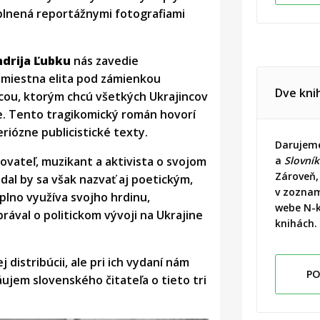
plnená reportážnymi fotografiami
drija Ľubku
nás zavedie
miestna elita pod zámienkou
Dve kni
cou, ktorým chcú všetkých Ukrajincov
e. Tento tragikomický román hovorí
riózne publicistické texty.
Darujeme
sovateľ, muzikant a aktivista o svojom
a
Slovník
Zároveň,
l by sa však nazvať aj poetickým,
v zoznam
plno využíva svojho hrdinu,
webe N-k
rával o politickom vývoji na Ukrajine
knihách.
distribúcii, ale pri ich vydaní nám
PO
ujem slovenského čitateľa o tieto tri