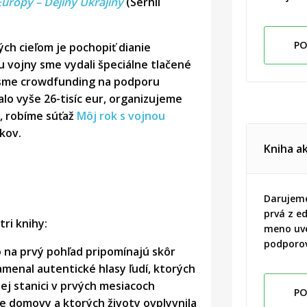
urópy – Dejiny Ukrajiny
(Serhii
PO
ch cieľom je pochopiť dianie
u vojny sme vydali špeciálne tlačené
li sme crowdfunding na podporu
alo vyše 26-tisíc eur, organizujeme
, robíme súťaž
Môj rok s vojnou
kov.
Kniha a
Darujem
prvá z ed
ri knihy:
meno uv
podporov
o
na prvý pohľad pripomínajú skôr
amenal autentické hlasy ľudí, ktorých
nej stanici v prvých mesiacoch
PO
voje domovy a ktorých životy ovplyvnila