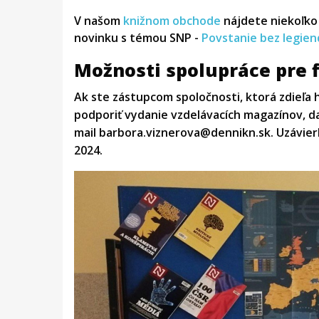
V našom
knižnom obchode
nájdete niekoľko 
novinku s témou SNP -
Povstanie bez legien
Možnosti spolupráce pre f
Ak ste zástupcom spoločnosti, ktorá zdieľa 
podporiť vydanie vzdelávacích magazínov, da
mail barbora.viznerova@dennikn.sk. Uzávierk
2024.