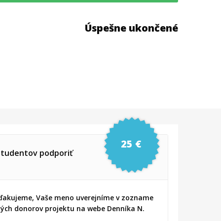
Úspešne ukončené
25 €
tudentov podporiť
ďakujeme, Vaše meno uverejníme v zozname
ch donorov projektu na webe Denníka N.