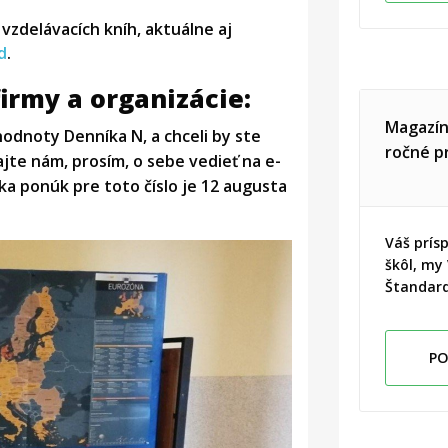
vzdelávacích kníh, aktuálne aj
d
.
irmy a organizácie:
Magazín
hodnoty Denníka N, a chceli by ste
ročné p
jte nám, prosím, o sebe vedieť na e-
a ponúk pre toto číslo je 12 augusta
Váš prís
škôl, my
Štandar
PO