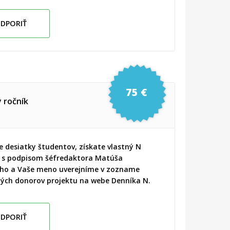
DPORIŤ
75 €
ý ročník
e desiatky študentov, získate vlastný N
 s podpisom šéfredaktora Matúša
ho a Vaše meno uverejníme v zozname
ch donorov projektu na webe Denníka N.
DPORIŤ