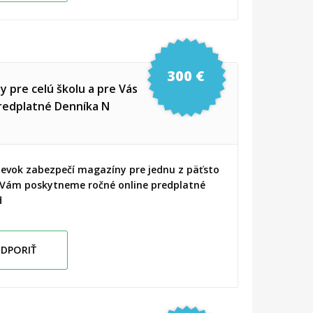
300 €
y pre celú školu a pre Vás
redplatné Denníka N
pevok zabezpečí magazíny pre jednu z päťsto
 Vám poskytneme ročné online predplatné
d
DPORIŤ