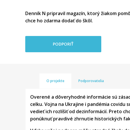
Denník N pripravil magazín, ktorý žiakom pomôž
chce ho zdarma dodať do škôl.
PODPORIŤ
O projekte
Podporovatelia
Overené a dôveryhodné informácie sú zásadn
celku. Vojna na Ukrajine i pandémia covidu sú
vedieť ich rozlíšiť od dezinformácií. Preto
ponúknuť pravdivé zhrnutie historických fa