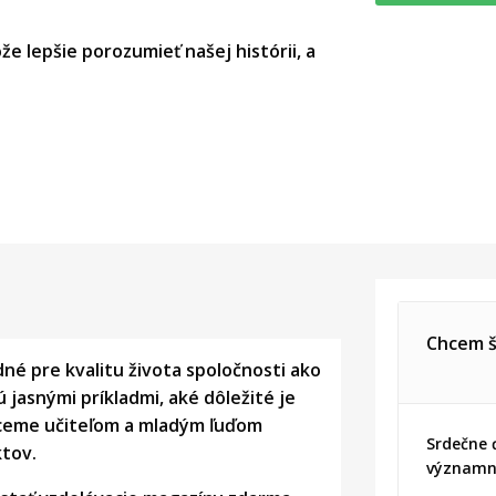
e lepšie porozumieť našej histórii, a
Chcem š
é pre kvalitu života spoločnosti ako
 jasnými príkladmi, aké dôležité je
 chceme učiteľom a mladým ľuďom
Srdečne 
ktov.
významný