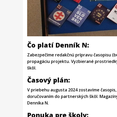
Čo platí Denník N:
Zabezpečíme redakčnú prípravu časopisu (bu
propagáciu projektu. Vyzbierané prostriedky
škôl.
Časový plán:
V priebehu augusta 2024 zostavíme časopis
doručovaním do partnerských škôl. Magazíny
Denníka N.
Ponuka pre školy: