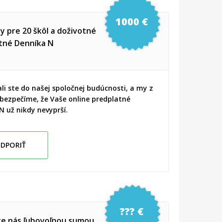
1000 €
y pre 20 škôl a doživotné
tné Denníka N
ali ste do našej spoločnej budúcnosti, a my z
bezpečíme, že Vaše online predplatné
N už nikdy nevyprší.
DPORIŤ
??? €
e nás ľubovoľnou sumou