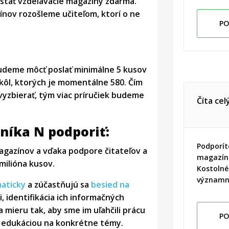
stať vzdelávacie magazíny zdarma.
ínov rozošleme učiteľom, ktorí o ne
PO
udeme môcť poslať minimálne 5 kusov
kôl, ktorých je momentálne 580. Čím
vyzbierať, tým viac príručiek budeme
Číta cel
níka N podporiť:
Podporít
agazínov a vďaka podpore čitateľov a
magazín
milióna kusov.
Kostolné
významný
maticky
a zúčastňujú sa
besied na
i, identifikácia ich informačných
 mieru tak, aby sme im uľahčili prácu
PO
s edukáciou na konkrétne témy.