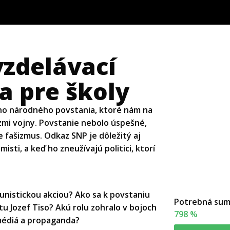
vzdelávací
 pre školy
ho národného povstania, ktoré nám na
zmi vojny. Povstanie nebolo úspešné,
e fašizmus. Odkaz SNP je dôležitý aj
isti, a keď ho zneužívajú politici, ktorí
unistickou akciou? Ako sa k povstaniu
Potrebná su
u Jozef Tiso? Akú rolu zohralo v bojoch
798 %
 médiá a propaganda?