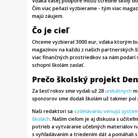
Vďaka vašej podpore môžu stredné školy do
Čím viac peňazí vyzbierame - tým viac magaz
majú záujem.
Čo je cieľ
Chceme vyzbierať 3000 eur, vďaka ktorým b
magazínov na každú z našich partnerských š
viac finančných prostriedkov sa nám podarí 
schopní školám zaslať.
Prečo školský projekt Den
Za šesť rokov sme vydali už 28
unikátnych
m
sponzorov sme dodali školám už takmer pol 
Naši redaktori sa
vzdelávaniu venujú syste
školách
.
Naším cieľom je aj diskusia s učiteľm
potrieb a vytváranie učebných materiálov na
s vyhľadávaním a triedením dát a pomáhali 