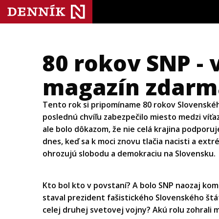
80 rokov SNP - 
magazín zdarma
Tento rok si pripomíname 80 rokov Slovenské
poslednú chvíľu zabezpečilo miesto medzi víťa
ale bolo dôkazom, že nie celá krajina podporuj
dnes, keď sa k moci znovu tlačia nacisti a extrém
ohrozujú slobodu a demokraciu na Slovensku.
Kto bol kto v povstaní? A bolo SNP naozaj kom
staval prezident fašistického Slovenského štát
celej druhej svetovej vojny? Akú rolu zohrali