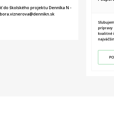
jiť do školského projektu Denníka N -
rbora.viznerova@dennikn.sk
Sľubujem
prípravy
kvalitné 
najväčši
PO